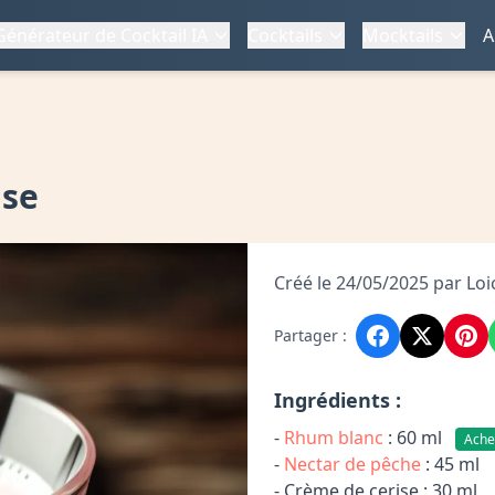
Générateur de Cocktail IA
Cocktails
Mocktails
A
ise
Créé le 24/05/2025 par Loi
Partager :
Ingrédients :
-
Rhum blanc
: 60 ml
Ache
-
Nectar de pêche
: 45 ml
- Crème de cerise : 30 ml