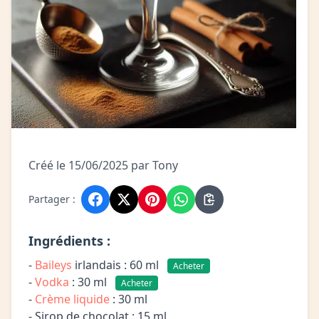
Créé le 15/06/2025 par Tony
Partager :
Ingrédients :
-
Baileys
irlandais : 60 ml
Acheter
-
Vodka
: 30 ml
Acheter
-
Crème liquide
: 30 ml
- Sirop de chocolat : 15 ml