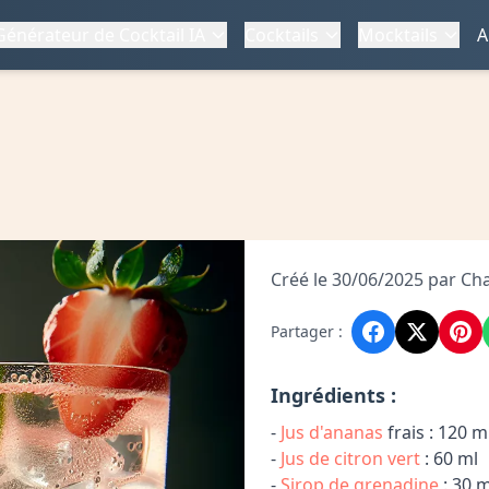
Générateur de Cocktail IA
Cocktails
Mocktails
A
Créé le 30/06/2025 par Cha
Partager :
Ingrédients :
-
Jus d'ananas
frais : 120 m
-
Jus de citron vert
: 60 ml
-
Sirop de grenadine
: 30 