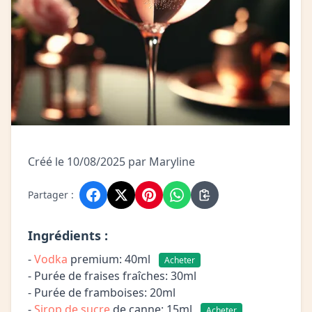
Créé le 10/08/2025 par Maryline
Partager :
Ingrédients :
-
Vodka
premium: 40ml
Acheter
- Purée de fraises fraîches: 30ml
- Purée de framboises: 20ml
-
Sirop de sucre
de canne: 15ml
Acheter