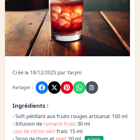
Créé le 18/12/2025 par Yarym
Partager :
Ingrédients :
- Soft pétillant aux fruits rouges artisanal: 100 ml
- Infusion de
romarin frais
: 30 ml
-
Jus de citron vert
frais: 15 ml
- Sirop de thym et
miel
: 20 ml
Acheter