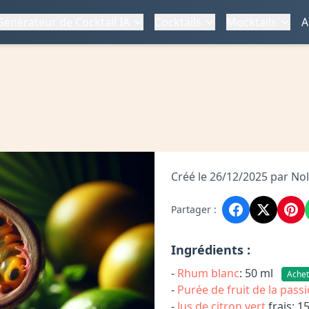
Générateur de Cocktail IA
Cocktails
Mocktails
A
Créé le 26/12/2025 par No
Partager :
Ingrédients :
-
Rhum blanc
: 50 ml
Achet
-
Purée de fruit de la pass
-
Jus de citron vert
frais: 1