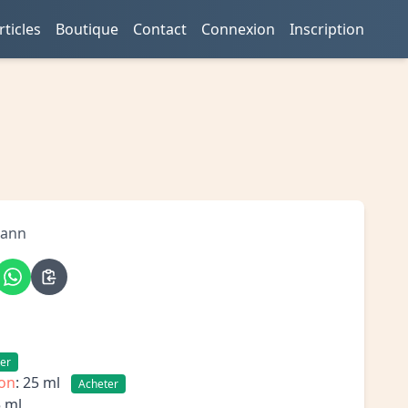
rticles
Boutique
Contact
Connexion
Inscription
lann
er
ion
: 25 ml
Acheter
5 ml