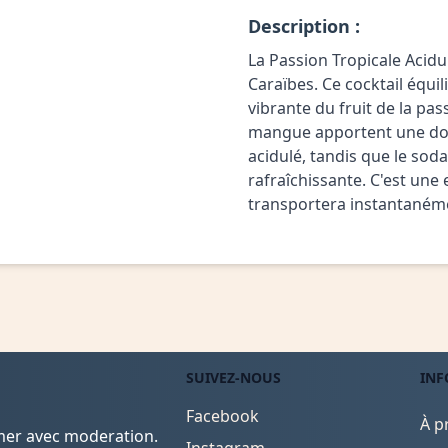
Description :
La Passion Tropicale Acid
Caraïbes. Ce cocktail équil
vibrante du fruit de la pass
mangue apportent une dou
acidulé, tandis que le so
rafraîchissante. C'est une
transportera instantanéme
SUIVEZ-NOUS
INF
Facebook
À p
mmer avec moderation.