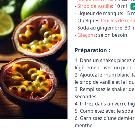
-
Sirop de vanille
: 10 ml
A
- Liqueur de mangue: 15 m
- Quelques
feuilles de me
- Soda au gingembre: 30 
-
Glaçons
: selon besoin
Préparation :
1. Dans un shaker, placez 
légèrement avec un pilon.
2. Ajoutez le rhum blanc, la
le sirop de vanille et la l
3. Remplissez le shaker d
secondes.
4. Filtrez dans un verre hi
5. Complétez avec le soda
6. Garnissez d'une demi-tra
menthe.