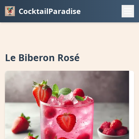
CocktailParadise
Le Biberon Rosé