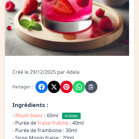
Créé le 29/12/2025 par Adela
Partager :
Ingrédients :
-
Rhum blanc
: 60ml
Acheter
- Purée de
fraise fraîche
: 40ml
- Purée de framboise : 30ml
- Sirop Monin fraise : 20ml