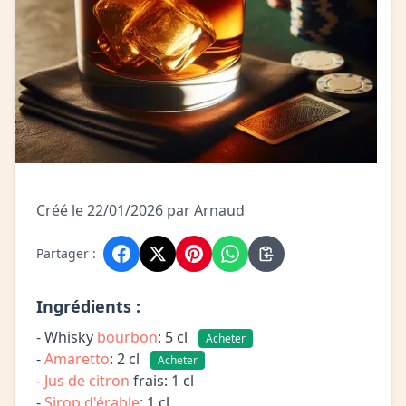
Créé le 22/01/2026 par Arnaud
Partager :
Ingrédients :
- Whisky
bourbon
: 5 cl
Acheter
-
Amaretto
: 2 cl
Acheter
-
Jus de citron
frais: 1 cl
-
Sirop d'érable
: 1 cl