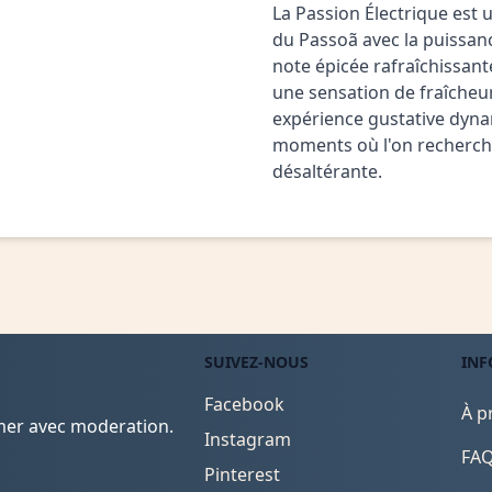
La Passion Électrique est 
du Passoã avec la puissan
note épicée rafraîchissant
une sensation de fraîcheur
expérience gustative dynam
moments où l'on recherche
désaltérante.
SUIVEZ-NOUS
INF
Facebook
À p
mmer avec moderation.
Instagram
FAQ
Pinterest