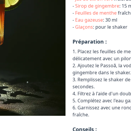
-
Sirop de gingembre
: 15 
-
Feuilles de menthe
fraîche
-
Eau gazeuse
: 30 ml
-
Glaçons
: pour le shaker
Préparation :
1. Placez les feuilles de 
délicatement avec un pilon
2. Ajoutez le Passoã, la vod
gingembre dans le shaker.
3. Remplissez le shaker d
secondes.
4. Filtrez à l'aide d'un dou
5. Complétez avec l'eau ga
6. Garnissez avec une rond
fraîche.
Conseils :