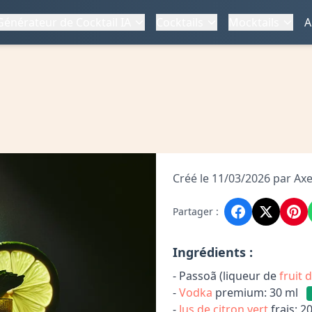
Générateur de Cocktail IA
Cocktails
Mocktails
A
Créé le 11/03/2026 par Axe
Partager :
Ingrédients :
- Passoã (liqueur de
fruit 
-
Vodka
premium: 30 ml
-
Jus de citron vert
frais: 2