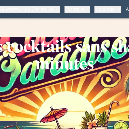
Générateur de Cocktail IA
Cocktails
Mocktails
A
 cocktails sans sh
minutes