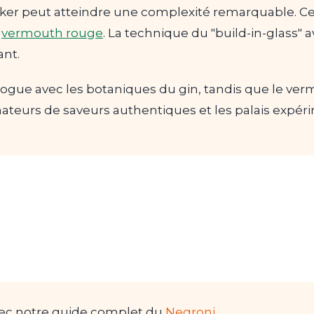
ker peut atteindre une complexité remarquable. Cet
t
vermouth rouge
. La technique du "build-in-glass" 
ant.
gue avec les botaniques du gin, tandis que le ve
amateurs de saveurs authentiques et les palais expé
avec notre guide complet du
Negroni
.