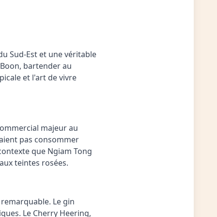
du Sud-Est et une véritable
g Boon, bartender au
cale et l'art de vivre
 commercial majeur au
uvaient pas consommer
ce contexte que Ngiam Tong
aux teintes rosées.
 remarquable. Le gin
iques. Le Cherry Heering,