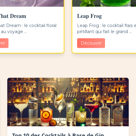
That Dream
Leap Frog
at Dream : le cocktail floral
Leap Frog : le cocktail frais 
 au voyage ...
pétillant qui fait le grand ...
rir
Découvrir
Top 10 des Cocktails à Base de Gin