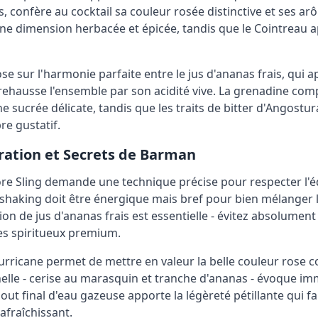
s, confère au cocktail sa couleur rosée distinctive et ses ar
e dimension herbacée et épicée, tandis que le Cointreau a
ose sur l'harmonie parfaite entre le jus d'ananas frais, qui a
i rehausse l'ensemble par son acidité vive. La grenadine comp
e sucrée délicate, tandis que les traits de bitter d'Angostu
bre gustatif.
ration et Secrets de Barman
re Sling demande une technique précise pour respecter l'équ
shaking doit être énergique mais bref pour bien mélanger
tion de jus d'ananas frais est essentielle - évitez absolument 
es spiritueux premium.
urricane permet de mettre en valeur la belle couleur rose cor
nnelle - cerise au marasquin et tranche d'ananas - évoque 
jout final d'eau gazeuse apporte la légèreté pétillante qui f
afraîchissant.