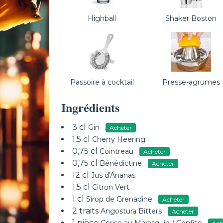
Highball
Shaker Boston
Passoire à cocktail
Presse-agrumes
Ingrédients
3 cl
Gin
Acheter
1,5 cl
Cherry Heering
0,75 cl
Cointreau
Acheter
0,75 cl
Bénédictine
Acheter
12 cl
Jus d'Ananas
1,5 cl
Citron Vert
1 cl
Sirop de Grenadine
Acheter
2 traits
Angostura Bitters
Acheter
1 pièce