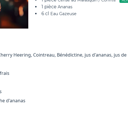
Cerise au Marasquin / Confite
Ach
1 pièce
Ananas
6 cl
Eau Gazeuse
Cherry Heering, Cointreau, Bénédictine, jus d'ananas, jus de
frais
s
che d'ananas