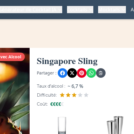
Générateur de Cocktail IA
Cocktails
Mocktails
A
vec Alcool
Singapore Sling
Partager :
~ 6,7 %
Taux d'alcool :
Difficulté:
€
€
€
€
€
Coût: