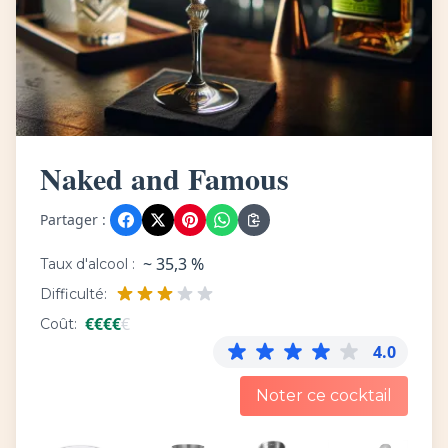
Naked and Famous
Partager :
~ 35,3 %
Taux d'alcool :
Difficulté:
€
€
€
€
€
Coût:
4.0
Noter ce cocktail