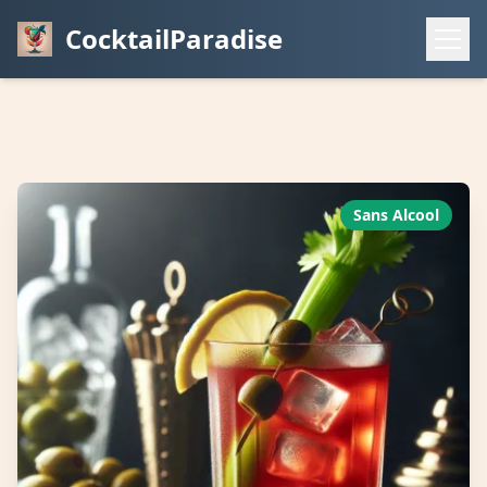
CocktailParadise
Sans Alcool