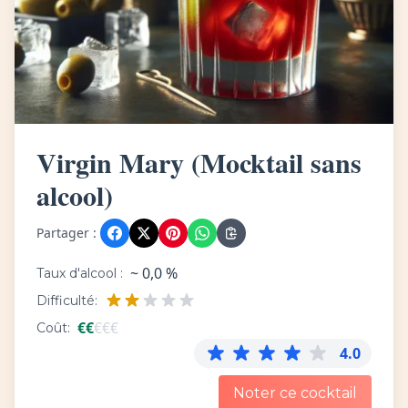
Virgin Mary (Mocktail sans
alcool)
Partager :
~ 0,0 %
Taux d'alcool :
Difficulté:
€
€
€
€
€
Coût:
4.0
Noter ce cocktail