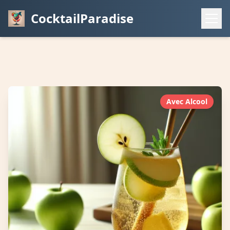
CocktailParadise
Avec Alcool