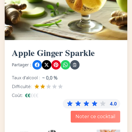
Apple Ginger Sparkle
Partager :
~ 0,0 %
Taux d'alcool :
Difficulté:
€
€
€
€
€
Coût:
4.0
Noter ce cocktail