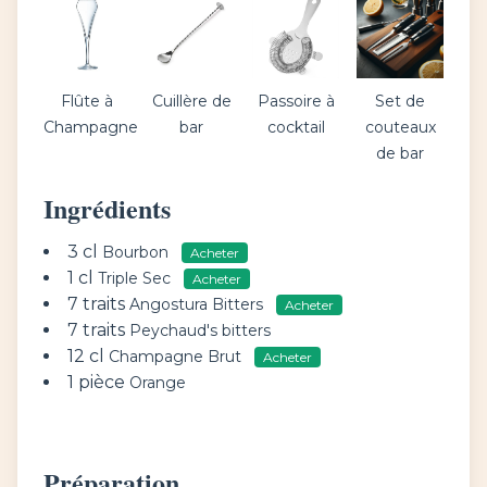
Flûte à
Cuillère de
Passoire à
Set de
Champagne
bar
cocktail
couteaux
de bar
Ingrédients
3 cl
Bourbon
Acheter
1 cl
Triple Sec
Acheter
7 traits
Angostura Bitters
Acheter
7 traits
Peychaud's bitters
12 cl
Champagne Brut
Acheter
1 pièce
Orange
Préparation