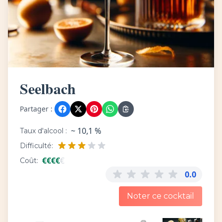
Seelbach
Partager :
~ 10,1 %
Taux d'alcool :
Difficulté:
€
€
€
€
€
Coût:
0.0
Noter ce cocktail