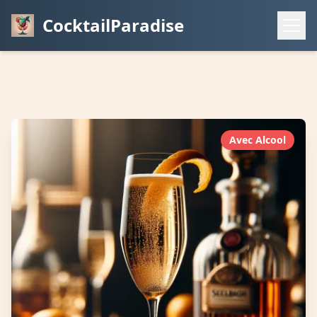
CocktailParadise
Avec Alcool