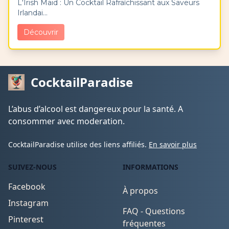
L'Irish Maid : Un Cocktail Rafraîchissant aux Saveurs
Irlandai...
Découvrir
CocktailParadise
L’abus d’alcool est dangereux pour la santé. A
consommer avec moderation.
CocktailParadise utilise des liens affiliés.
En savoir plus
SUIVEZ-NOUS
INFORMATIONS
Facebook
À propos
Instagram
FAQ - Questions
Pinterest
fréquentes