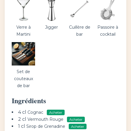
Verre à
Jigger
Cuillère de
Passoire à
Martini
bar
cocktail
Set de
couteaux
de bar
Ingrédients
4 cl
Cognac
Acheter
2 cl
Vermouth Rouge
Acheter
1 cl
Sirop de Grenadine
Acheter