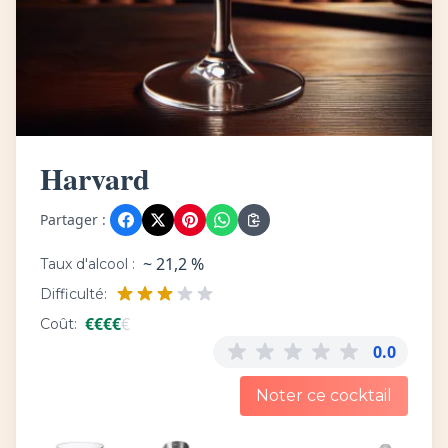
Harvard
Partager :
~ 21,2 %
Taux d'alcool :
Difficulté:
€
€
€
€
€
Coût:
0.0
Noter ce cocktail