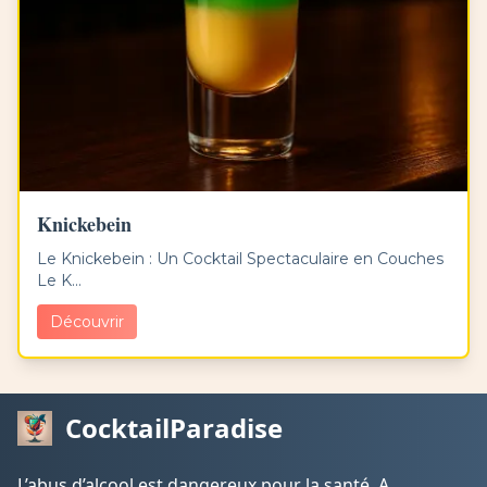
Knickebein
Le Knickebein : Un Cocktail Spectaculaire en Couches
Le K...
Découvrir
CocktailParadise
L’abus d’alcool est dangereux pour la santé. A