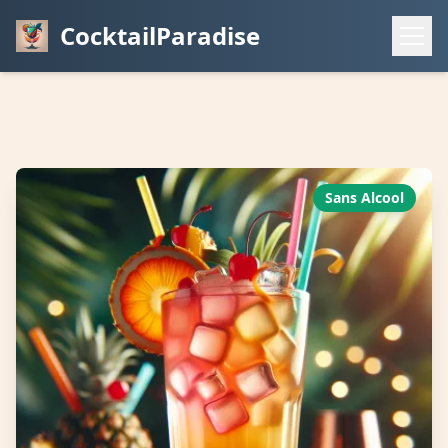
CocktailParadise
Sans Alcool