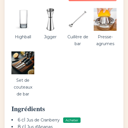
Highball
Jigger
Cuillère de
Presse-
bar
agrumes
Set de
couteaux
de bar
Ingrédients
6 cl
Jus de Cranberry
Acheter
8 cl
Jus d'Ananas