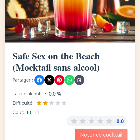
Safe Sex on the Beach
(Mocktail sans alcool)
Partager :
~ 0,0 %
Taux d'alcool :
Difficulté:
€
€
€
€
€
Coût:
0.0
Noter ce cocktail