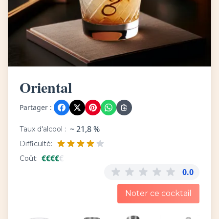
Oriental
Partager :
~ 21,8 %
Taux d'alcool :
Difficulté:
€
€
€
€
€
Coût:
0.0
Noter ce cocktail