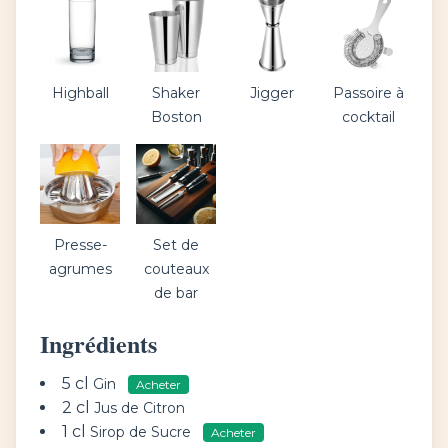
Highball
Shaker
Jigger
Passoire à
Boston
cocktail
Presse-
Set de
agrumes
couteaux
de bar
Ingrédients
5 cl
Gin
Acheter
2 cl
Jus de Citron
1 cl
Sirop de Sucre
Acheter