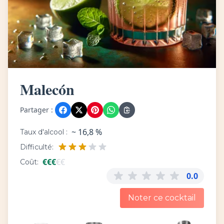
Malecón
Partager :
~ 16,8 %
Taux d'alcool :
Difficulté:
€
€
€
€
€
Coût:
0.0
Noter ce cocktail