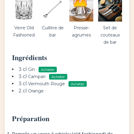
Verre Old
Cuillère de
Presse-
Set de
Fashioned
bar
agrumes
couteaux
de bar
Ingrédients
3 cl
Gin
Acheter
3 cl
Campari
Acheter
3 cl
Vermouth Rouge
Acheter
2 cl
Orange
Préparation