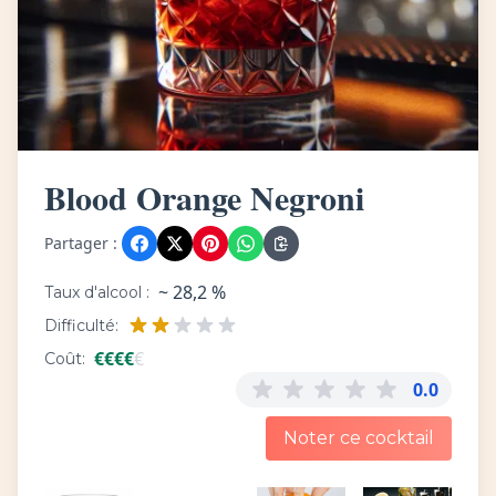
Blood Orange Negroni
Partager :
~ 28,2 %
Taux d'alcool :
Difficulté:
€
€
€
€
€
Coût:
0.0
Noter ce cocktail