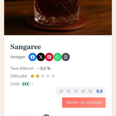
Sangaree
Partager :
~ 0,0 %
Taux d'alcool :
Difficulté:
€
€
€
€
€
Coût:
0.0
Noter ce cocktail