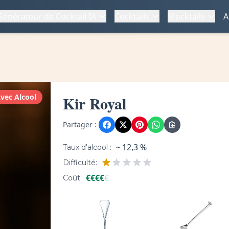
Générateur de Cocktail IA
Cocktails
Mocktails
A
vec Alcool
Kir Royal
Partager :
~ 12,3 %
Taux d'alcool :
Difficulté:
€
€
€
€
€
Coût: