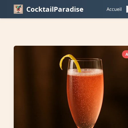
CocktailParadise
Accueil
A