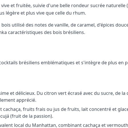
ive et fruitée, suivie d'une belle rondeur sucrée naturelle 
us légère et plus vive que celle du rhum.
e bois utilisé des notes de vanille, de caramel, d'épices do
nka caractéristiques des bois brésiliens.
s cocktails brésiliens emblématiques et s'intègre de plus en
ssime et délicieux. Du citron vert écrasé avec du sucre, de la 
llement apprécié.
cachaça, fruits frais ou jus de fruits, lait concentré et glac
ujá (fruit de la passion).
quivalent local du Manhattan, combinant cachaça et vermout