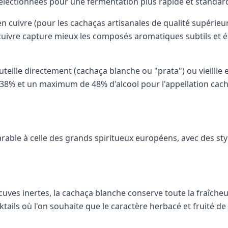
sélectionnées pour une fermentation plus rapide et standar
 en cuivre (pour les cachaças artisanales de qualité supérieu
en cuivre capture mieux les composés aromatiques subtils et
uteille directement (cachaça blanche ou "prata") ou vieillie e
 38% et un maximum de 48% d'alcool pour l'appellation cach
able à celle des grands spiritueux européens, avec des sty
cuves inertes, la cachaça blanche conserve toute la fraîcheu
ktails où l'on souhaite que le caractère herbacé et fruité d