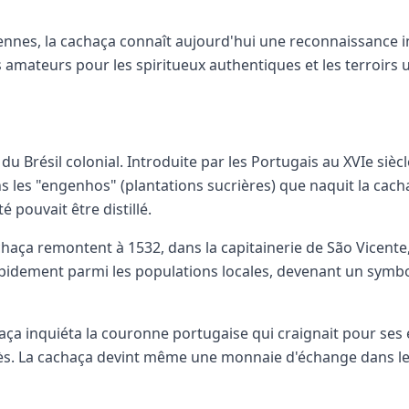
nes, la cachaça connaît aujourd'hui une reconnaissance in
s amateurs pour les spiritueux authentiques et les terroirs 
e du Brésil colonial. Introduite par les Portugais au XVIe siè
ans les "engenhos" (plantations sucrières) que naquit la cac
 pouvait être distillé.
aça remontent à 1532, dans la capitainerie de São Vicente, c
apidement parmi les populations locales, devenant un symbole
chaça inquiéta la couronne portugaise qui craignait pour ses
ccès. La cachaça devint même une monnaie d'échange dans le 