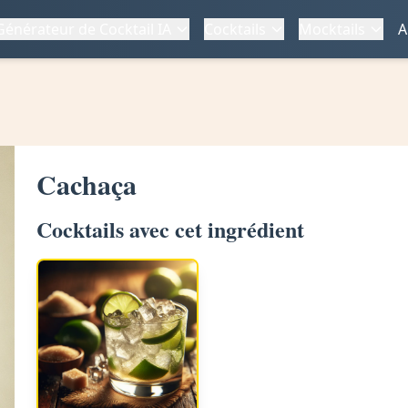
Générateur de Cocktail IA
Cocktails
Mocktails
A
Cachaça
Cocktails avec cet ingrédient