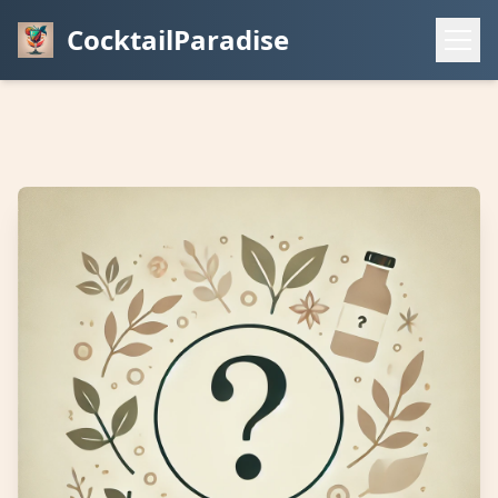
CocktailParadise