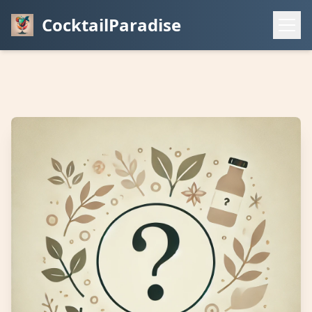
CocktailParadise