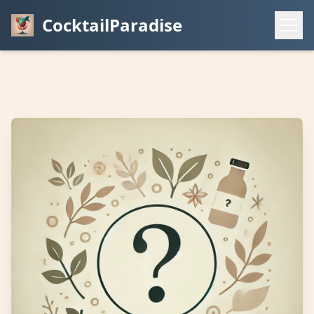
CocktailParadise