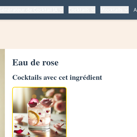
Générateur de Cocktail IA
Cocktails
Mocktails
A
Eau de rose
Cocktails avec cet ingrédient