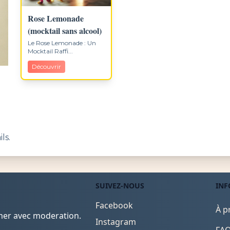
Rose Lemonade
(mocktail sans alcool)
Le Rose Lemonade : Un
Mocktail Raffi...
Découvrir
ls.
SUIVEZ-NOUS
INF
Facebook
À p
mmer avec moderation.
Instagram