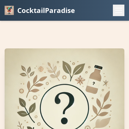
CocktailParadise