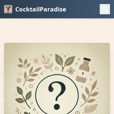
CocktailParadise