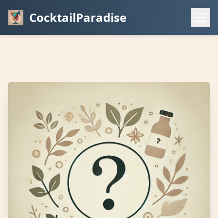
CocktailParadise