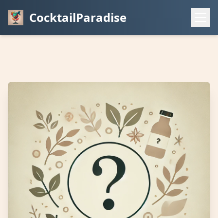
CocktailParadise