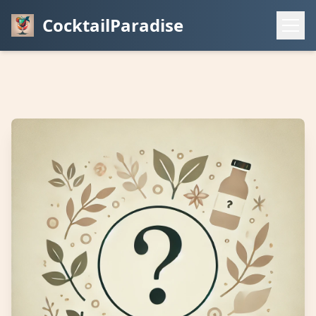
CocktailParadise