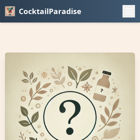
CocktailParadise