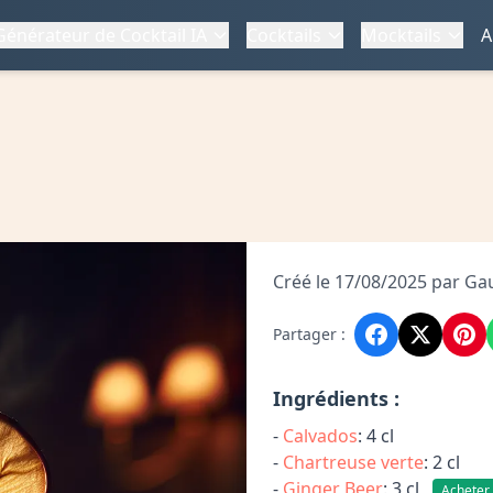
Générateur de Cocktail IA
Cocktails
Mocktails
A
Créé le 17/08/2025 par Ga
Partager :
Ingrédients :
-
Calvados
: 4 cl
-
Chartreuse verte
: 2 cl
-
Ginger Beer
: 3 cl
Acheter