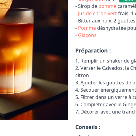
- Sirop de
pomme
caraméli
-
Jus de citron vert
frais: 1 
- Bitter aux noix: 2 gouttes
-
Pomme
déshydratée pour
-
Glaçons
Préparation :
1. Remplir un shaker de g
2. Verser le Calvados, la C
citron
3. Ajouter les gouttes de b
4. Secouer énergiquement
5. Filtrer dans un verre à c
6. Compléter avec le Ging
7. Décorer avec une tran
Conseils :