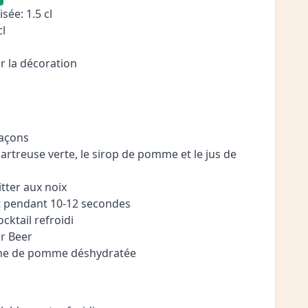
sée: 1.5 cl
cl
 la décoration
laçons
hartreuse verte, le sirop de pomme et le jus de
itter aux noix
 pendant 10-12 secondes
ocktail refroidi
er Beer
che de pomme déshydratée