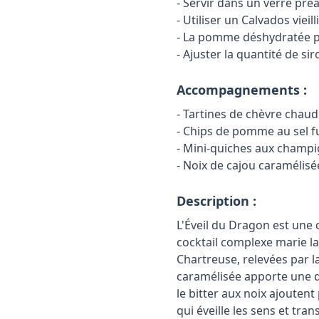
- Servir dans un verre pré
- Utiliser un Calvados viei
- La pomme déshydratée pe
- Ajuster la quantité de s
Accompagnements :
- Tartines de chèvre chaud
- Chips de pomme au sel 
- Mini-quiches aux champ
- Noix de cajou caramélis
Description :
L'Éveil du Dragon est une
cocktail complexe marie l
Chartreuse, relevées par l
caramélisée apporte une do
le bitter aux noix ajouten
qui éveille les sens et tra