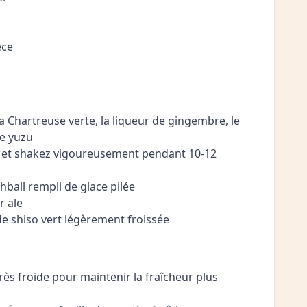
èce
la Chartreuse verte, la liqueur de gingembre, le
de yuzu
lée et shakez vigoureusement pendant 10-12
ghball rempli de glace pilée
r ale
 de shiso vert légèrement froissée
 très froide pour maintenir la fraîcheur plus