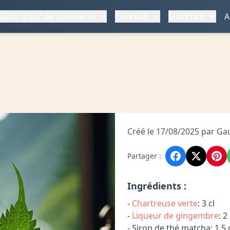
Générateur de Cocktail IA
Cocktails
Mocktails
A
Créé le 17/08/2025 par Ga
Partager :
Ingrédients :
-
Chartreuse verte
: 3 cl
-
Liqueur de gingembre
: 2 
- Sirop de thé matcha: 1.5 