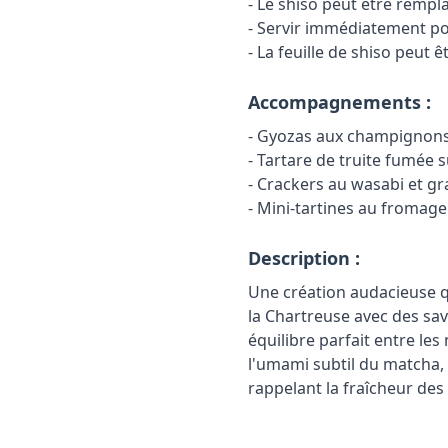
- Le shiso peut être rempl
- Servir immédiatement pou
- La feuille de shiso peut
Accompagnements :
- Gyozas aux champignons
- Tartare de truite fumée s
- Crackers au wasabi et g
- Mini-tartines au fromag
Description :
Une création audacieuse qu
la Chartreuse avec des save
équilibre parfait entre le
l'umami subtil du matcha,
rappelant la fraîcheur de