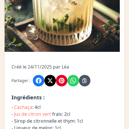
Créé le 24/11/2025 par Léa
Partager :
Ingrédients :
-
Cachaça
: 4cl
-
Jus de citron vert
frais: 2cl
- Sirop de citronnelle et thym: 1cl
- Liqueur de melon: 1cl