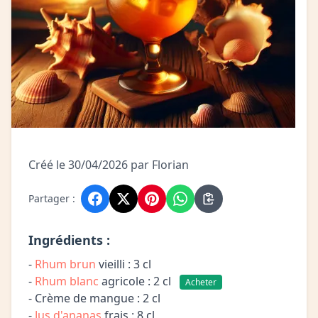
Créé le 30/04/2026 par Florian
Partager :
Ingrédients :
-
Rhum brun
vieilli : 3 cl
-
Rhum blanc
agricole : 2 cl
Acheter
- Crème de mangue : 2 cl
-
Jus d'ananas
frais : 8 cl