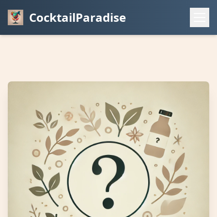
CocktailParadise