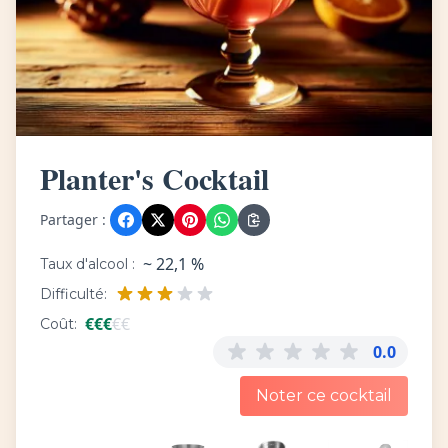
Planter's Cocktail
Partager :
~ 22,1 %
Taux d'alcool :
Difficulté:
€
€
€
€
€
Coût:
0.0
Noter ce cocktail