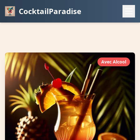
CocktailParadise
Avec Alcool