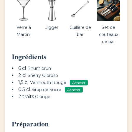
Verre à
Jigger
Cuillère de
Set de
Martini
bar
couteaux
de bar
Ingrédients
6 cl
Rhum brun
2 cl
Sherry Oloroso
1,5 cl
Vermouth Rouge
Acheter
0,5 cl
Sirop de Sucre
Acheter
2 traits
Orange
Préparation