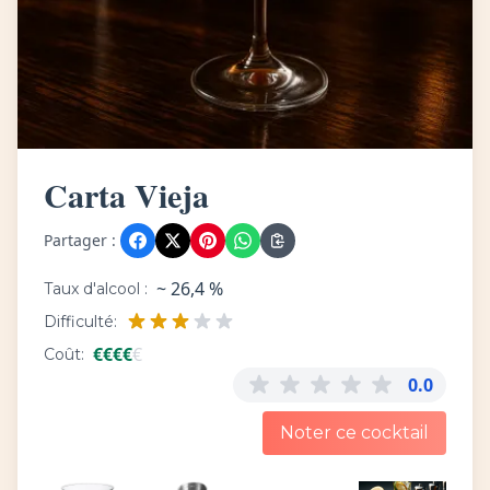
Carta Vieja
Partager :
~ 26,4 %
Taux d'alcool :
Difficulté:
€
€
€
€
€
Coût:
0.0
Noter ce cocktail