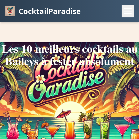
CocktailParadise
Les 10 meilleurs cocktails au
Baileys à tester absolument