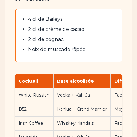
4 cl de Baileys
2 cl de crème de cacao
2 cl de cognac
Noix de muscade râpée
Cocktail
Base alcoolisée
Difficulté
White Russian
Vodka + Kahlúa
Facile
B52
Kahlúa + Grand Marnier
Moyenne
Irish Coffee
Whiskey irlandais
Facile