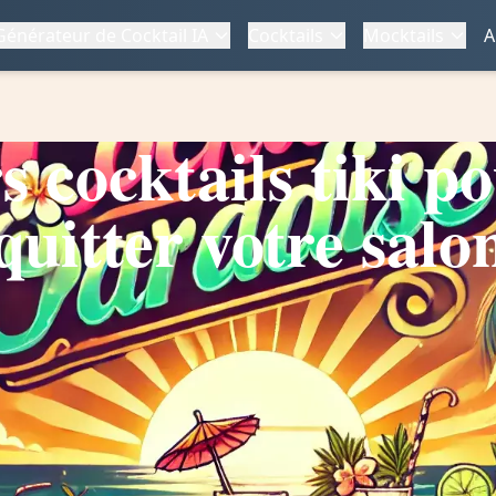
Générateur de Cocktail IA
Cocktails
Mocktails
A
s cocktails tiki p
quitter votre salo