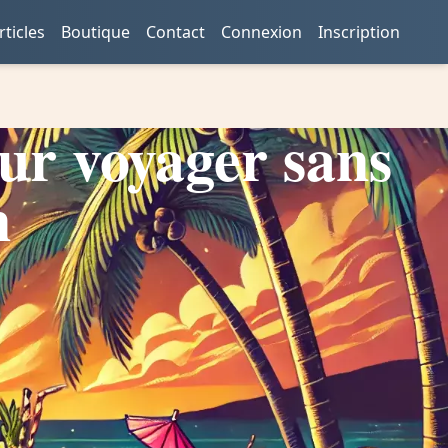
rticles
Boutique
Contact
Connexion
Inscription
our voyager sans
n