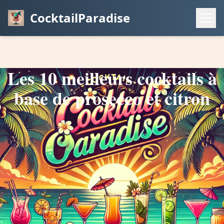
CocktailParadise
Les 10 meilleurs cocktails à
base de prosecco et citron