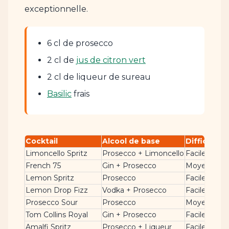
exceptionnelle.
6 cl de prosecco
2 cl de
jus de citron vert
2 cl de liqueur de sureau
Basilic
frais
Cocktail
Alcool de base
Difficulté
P
Limoncello Spritz
Prosecco + Limoncello
Facile
D
French 75
Gin + Prosecco
Moyenne
S
Lemon Spritz
Prosecco
Facile
F
Lemon Drop Fizz
Vodka + Prosecco
Facile
A
Prosecco Sour
Prosecco
Moyenne
É
Tom Collins Royal
Gin + Prosecco
Facile
B
Amalfi Spritz
Prosecco + Liqueur
Facile
M