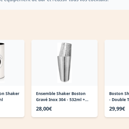
ton Shaker
Ensemble Shaker Boston
Boston Sh
ml
Gravé Inox 304 - 532ml +
- Double 
800ml
530ml
28,00€
29,99€