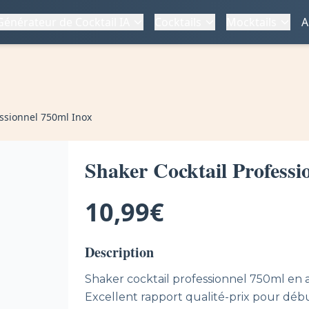
Générateur de Cocktail IA
Cocktails
Mocktails
A
essionnel 750ml Inox
Shaker Cocktail Professi
10,99€
Description
Shaker cocktail professionnel 750ml en a
Excellent rapport qualité-prix pour débu