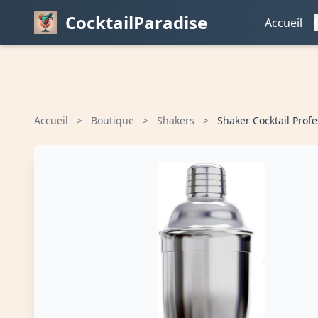
CocktailParadise
Accueil
Accueil
>
Boutique
>
Shakers
>
Shaker Cocktail Prof