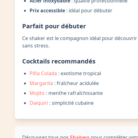
Acier inoxydable
: qualité professionnelle
Prix accessible
: idéal pour débuter
Parfait pour débuter
Ce shaker est le compagnon idéal pour découvrir l
sans stress.
Cocktails recommandés
Piña Colada
: exotisme tropical
Margarita
: fraîcheur acidulée
Mojito
: menthe rafraîchissante
Daiquiri
: simplicité cubaine
Découvrez tous nos
Shakers
pour compléter votre