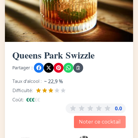
Queens Park Swizzle
Partager :
~ 22,9 %
Taux d'alcool :
Difficulté:
€
€
€
€
€
Coût:
0.0
Noter ce cocktail