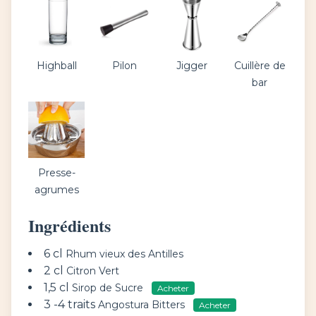
Highball
Pilon
Jigger
Cuillère de
bar
Presse-
agrumes
Ingrédients
6 cl
Rhum vieux des Antilles
2 cl
Citron Vert
1,5 cl
Sirop de Sucre
Acheter
3 -4 traits
Angostura Bitters
Acheter