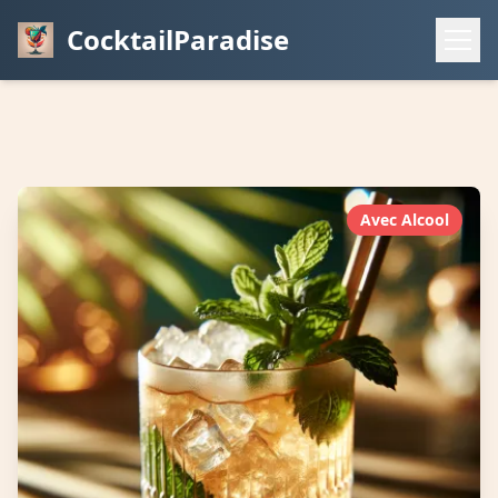
CocktailParadise
Avec Alcool