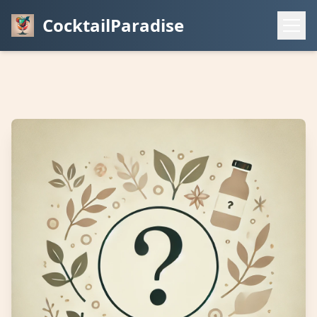
CocktailParadise