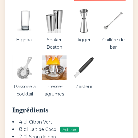
Highball
Shaker
Jigger
Cuillère de
Boston
bar
Passoire à
Presse-
Zesteur
cocktail
agrumes
Ingrédients
4 cl
Citron Vert
8 cl
Lait de Coco
Acheter
2 cl
Sirop de noix