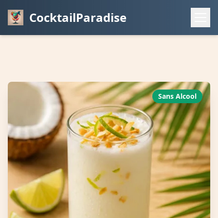
CocktailParadise
Sans Alcool