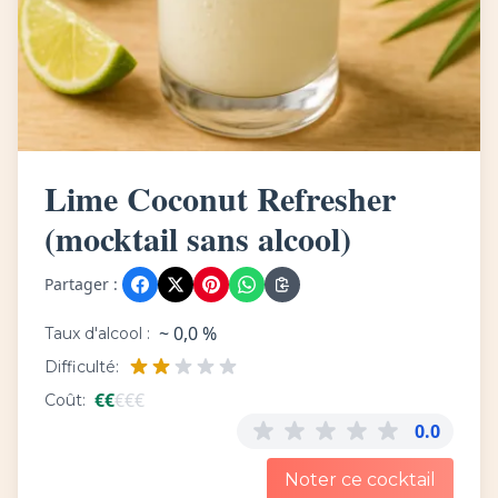
Lime Coconut Refresher
(mocktail sans alcool)
Partager :
~ 0,0 %
Taux d'alcool :
Difficulté:
€
€
€
€
€
Coût:
0.0
Noter ce cocktail