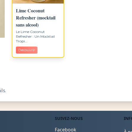
Lime Coconut
Refresher (mocktail
sans alcool)
Le Lime Coconut
Refresher : Un Mocktail
Tropi...
Découvrir
ls.
SUIVEZ-NOUS
INF
Facebook